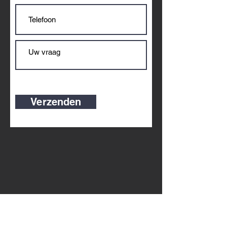
Verzenden